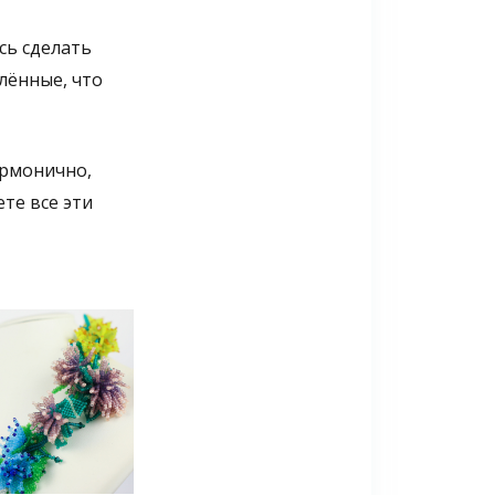
сь сделать
лённые, что
армонично,
те все эти