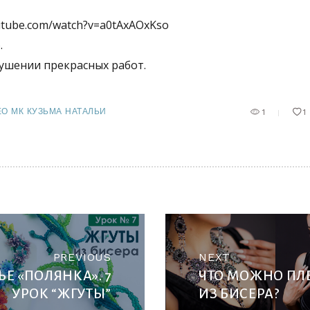
utube.com/watch?v=a0tAxAOxKso
.
кушении прекрасных работ.
О МК КУЗЬМА НАТАЛЬИ
1
1
ИГАЦИЯ
Previous
Next
PREVIOUS
NEXT
ИСЯМ
ЬЕ «ПОЛЯНКА». 7
ЧТО МОЖНО ПЛ
post:
post:
УРОК “ЖГУТЫ”
ИЗ БИСЕРА?