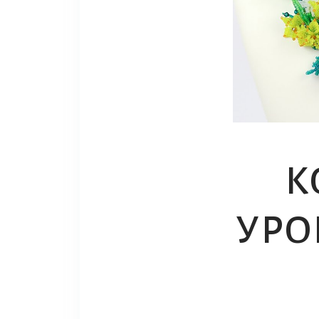
К
УРО