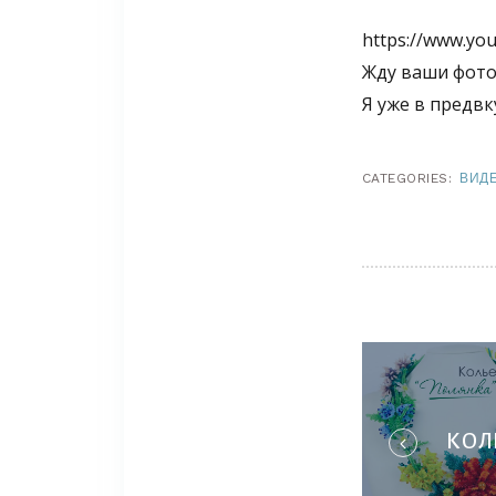
https://www.yo
Жду ваши фото
Я уже в предв
CATEGORIES:
ВИДЕ
НАВ
ПО
ЗАП
КОЛ